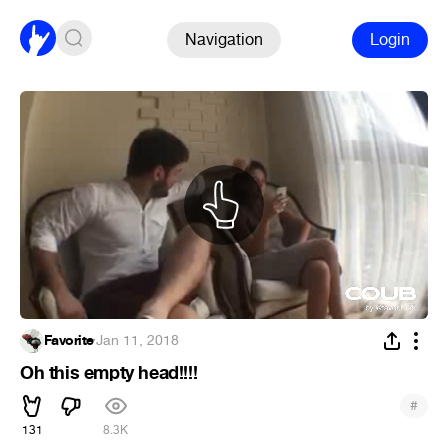
Navigation
Login
Favorite
·
Jan 11, 2018
Oh this empty head!!!!
#
131
8.3K