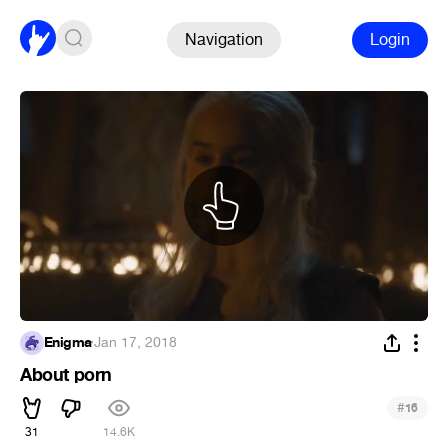
Navigation
Login
Enigma
·
Jan 17, 2018
About porn
#
16
31
14.6K