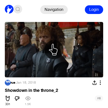
Navigation
Login
rus
·
Jan 18, 2018
Showdown in the throne_2
#
5
331
1.5K