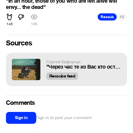
"In an hour, those of you who are left alive will
envy... the dead"
#
Recoub
2
145
10K
Sources
Сергей Кифорчук
"Через час те из Вас кто останутся в живых будут завидовать... мертвым"
Recoubs feed
Comments
Sign in
Sign in to post your comment