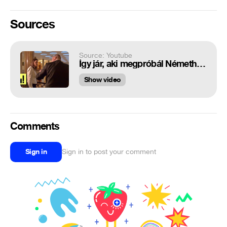
Sources
Source: Youtube
Így jár, aki megpróbál Németh Szilárddal négyszemközt normálisan beszélni
Show video
Comments
Sign in
Sign in to post your comment