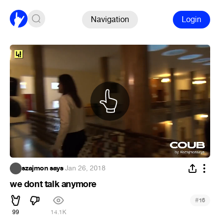
Navigation
Login
szajmon says
·
Jan 26, 2018
we dont talk anymore
#
16
99
14.1K