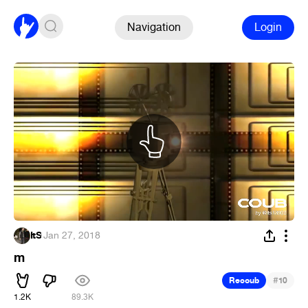
Navigation
Login
ItS
·
Jan 27, 2018
m
#
Recoub
10
1.2K
89.3K