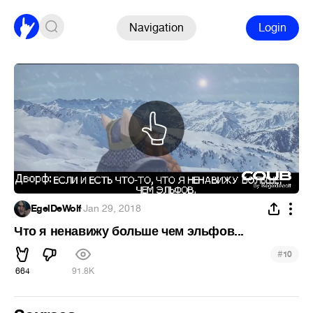
Navigation
Login
EgelDeWolf
·
Jan 29, 2018
Что я ненавижу больше чем эльфов...
#
10
664
91.8K