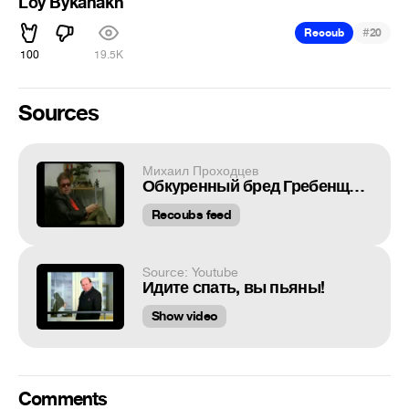
Loy Bykanakh
#
Recoub
20
100
19.5K
Sources
Михаил Проходцев
Обкуренный бред Гребенщикова о смерти Курёхина
Recoubs feed
Source: Youtube
Идите спать, вы пьяны!
Show video
Comments