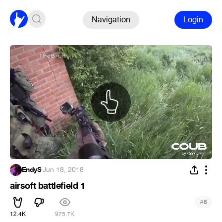
Navigation
Login
EndyS
·
Jun 18, 2018
airsoft battlefield 1
#
5
12.4K
975.7K