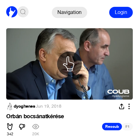
Navigation
Login
dyoghenes
·
Jun 19, 2018
Orbán bocsánatkérése
#
Recoub
1
342
20K