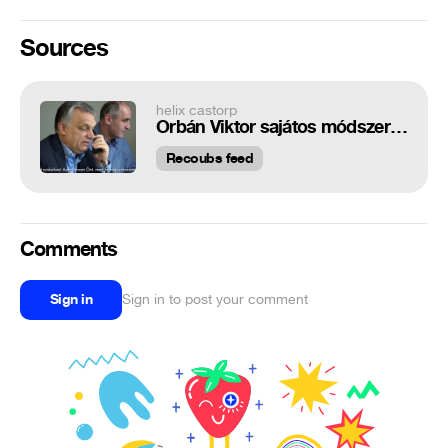
Sources
helix castorp
Orbán Viktor sajátos módszerekkel szerez szavazatokat
Recoubs feed
Comments
Sign in
Sign in to post your comment