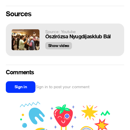
Sources
Source: Youtube
Őszirózsa Nyugdíjasklub Bál
Show video
Comments
Sign in
Sign in to post your comment