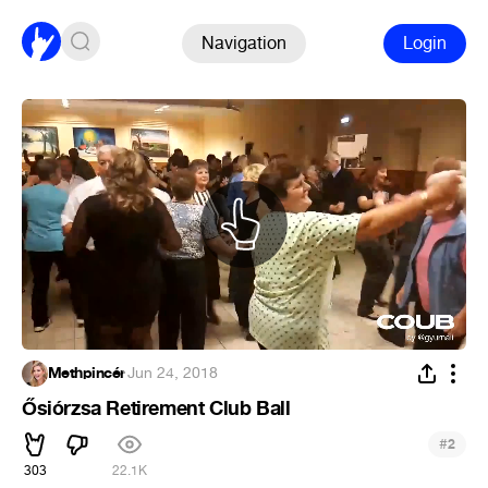
Navigation
Login
Methpincér
·
Jun 24, 2018
Ősiórzsa Retirement Club Ball
#
2
303
22.1K