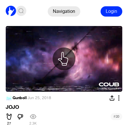
Navigation
Login
Gunboll
·
Jun 25, 2018
JOJO
#
20
27
2.3K