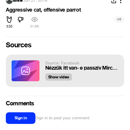
larsie
·
Jun 27, 2018
Aggressive cat, offensive parrot
#
6
530
37.6K
Sources
Source: Facebook
Nézzük itt van- e passzív Mirci. Naná, hogy itt vagyok és húzzál gázszámlát f...
Show video
Comments
Sign in
Sign in to post your comment