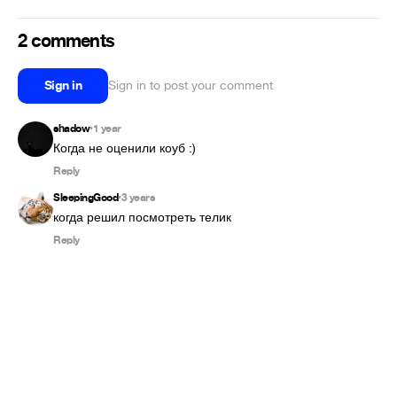
2 comments
Sign in
Sign in to post your comment
shadow
1 year
•
Когда не оценили коуб :)
Reply
SleepingGood
3 years
•
когда решил посмотреть телик
Reply