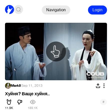
Navigation
Login
MarkII
·
Sep 11, 2013
Хуйня? Ваще хуйня..
#
11.9K
189.1K