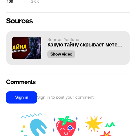
108
2.6K
Sources
Source: Youtube
Какую тайну скрывает метеорит из вибраниума? Теория киновселенной Marvel
Show video
Comments
Sign in
Sign in to post your comment