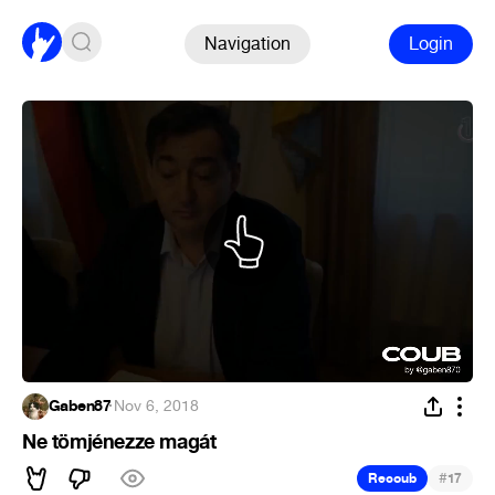
Navigation
Login
Gaben87
·
Nov 6, 2018
Ne tömjénezze magát
#
Recoub
17