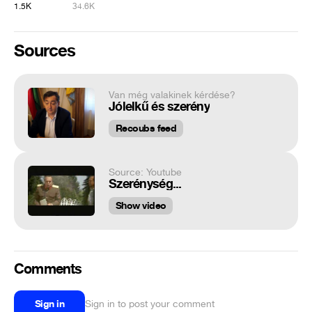
1.5K
34.6K
Sources
Van még valakinek kérdése?
Jólelkű és szerény
Recoubs feed
Source: Youtube
Szerénység...
Show video
Comments
Sign in
Sign in to post your comment