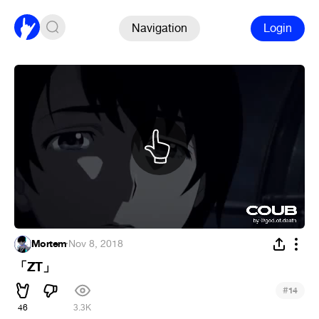
Navigation
Login
Mortem
·
Nov 8, 2018
「ZT」
#
14
46
3.3K