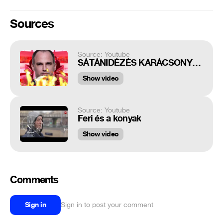
Sources
Source: Youtube
SÁTÁNIDÉZÉS KARÁCSONY GERGELLYEL AZ ATV STÚDIÓJÁBAN!
Show video
Source: Youtube
Feri és a konyak
Show video
Comments
Sign in
Sign in to post your comment