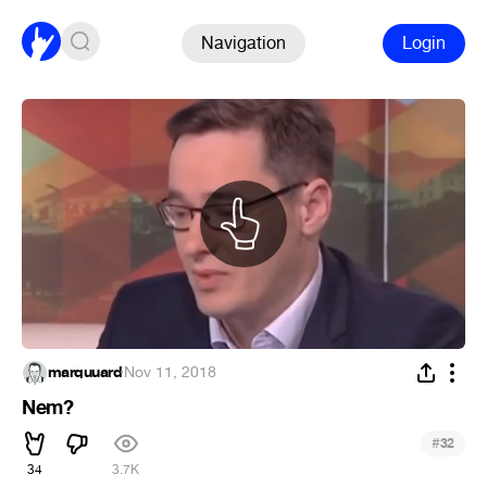
Navigation
Login
marquuard
·
Nov 11, 2018
Nem?
#
32
34
3.7K