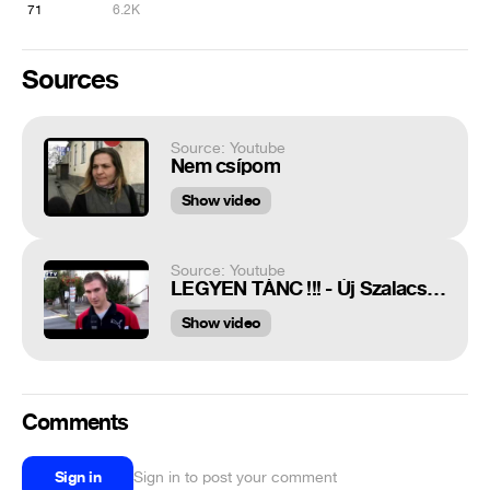
71
6.2K
Sources
Source: Youtube
Nem csípom
Show video
Source: Youtube
LEGYEN TÁNC !!! - Új Szalacsi és Bikicsunáj született a választás napján. Legyen zárcsökkentés...
Show video
Comments
Sign in
Sign in to post your comment