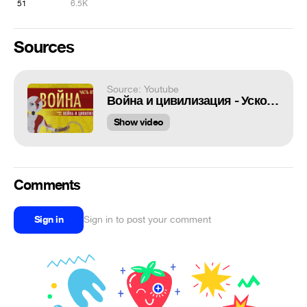
51
6.5K
Sources
Source: Youtube
Война и цивилизация - Ускоренный курс мировой истории II #5
Show video
Comments
Sign in
Sign in to post your comment