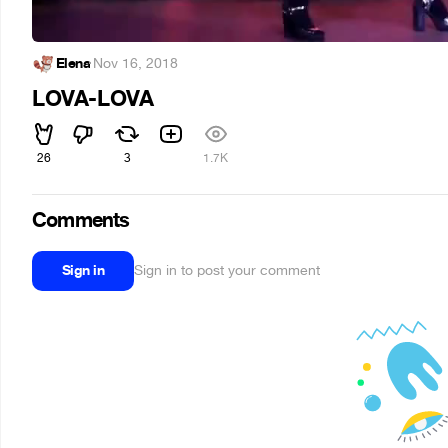
Elena
·
Nov 16, 2018
LOVA-LOVA
26
3
1.7K
Comments
Sign in
Sign in to post your comment