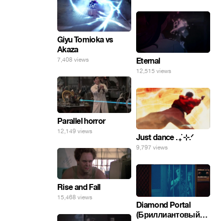
инопланетные
яйца.
Giyu Tomioka vs
Akaza
7,408 views
Eternal
12,515 views
Parallel horror
12,149 views
Just dance . ݁₊ ⊹.ᐟ
9,797 views
Rise and Fall
15,468 views
Diamond Portal
(Бриллиантовый