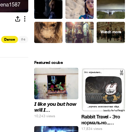
#
Dance
4
Featured coubs
𝙄 𝙡𝙞𝙠𝙚 𝙮𝙤𝙪 𝙗𝙪𝙩 𝙝𝙤𝙬
𝙬𝙞𝙡𝙡 𝙄…
10,243 views
Rabbit Travel - Это
нормально...
изучать
17,834 views