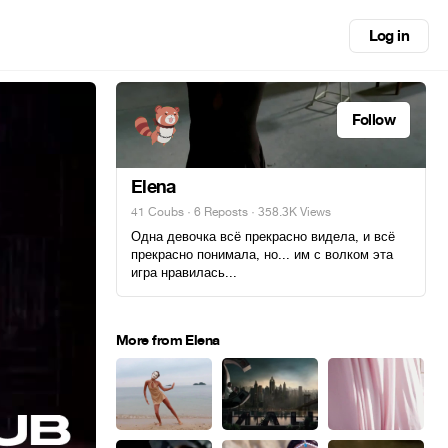
Log in
Follow
Elena
41 Coubs
·
6 Reposts
· 358.3K Views
Одна девочка всё прекрасно видела, и всё
прекрасно понимала, но... им с волком эта
игра нравилась...
More from Elena