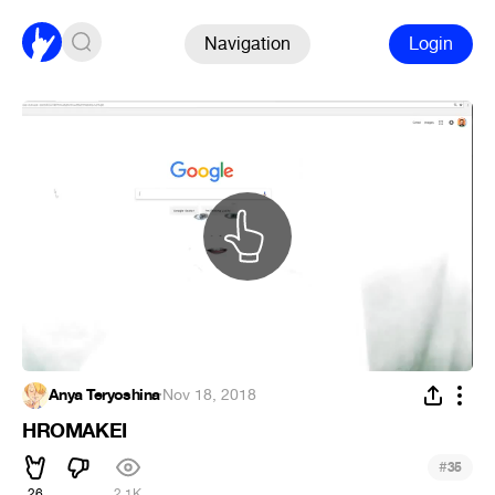
Navigation
Login
Anya Teryoshina
·
Nov 18, 2018
HROMAKEI
#
35
26
2.1K