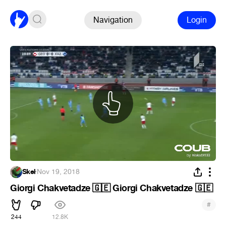
Navigation
Login
Skel
·
Nov 19, 2018
Giorgi Chakvetadze 🇬🇪 Giorgi Chakvetadze 🇬🇪
#
244
12.8K