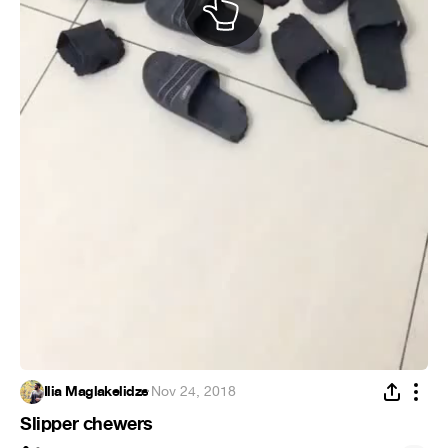
Ilia Maglakelidze
·
Nov 24, 2018
Slipper chewers