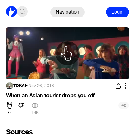
Navigation
Login
TOKAH
·
Nov 26, 2018
When an Asian tourist drops you off
#
2
34
1.4K
Sources