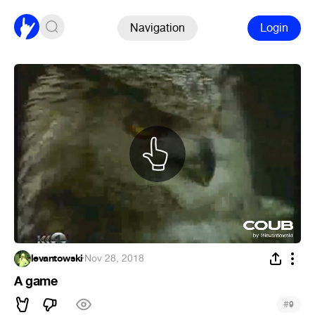
Navigation
Login
levantowski
·
Nov 28, 2018
A game
#
9