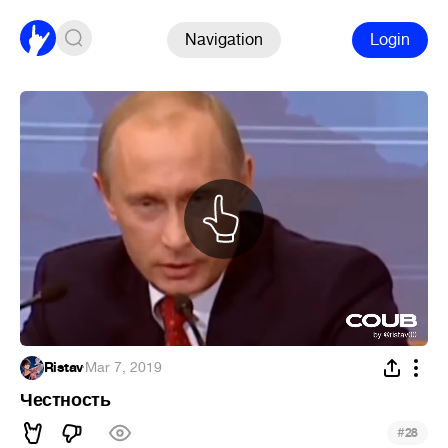
Navigation
Login
Ristav
·
Mar 7, 2019
Честность
#
28