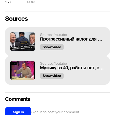
1.2K
74.6K
Sources
Source: Youtube
Прогрессивный налог для друзей Путина
Show video
Source: Youtube
Мужику за 40, работы нет, сидит на шее у мамы...
Show video
Comments
Sign in
Sign in to post your comment