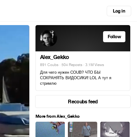
Log in
Follow
Alex_Gekko
891 Coubs
·
504 Reposts
· 3.1M Views
Для чего нужен COUB? ЧТО БЫ
СОХРАНЯТЬ ВИДОСИКИ! LOL А тут я
стримлю
Recoubs feed
More from Alex_Gekko