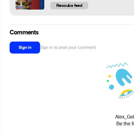
Recoubs feed
Comments
Sign in
Sign in to post your comment
Alex_Gek
Be the f