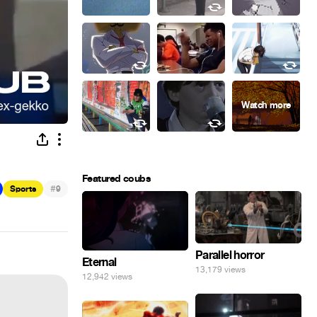
Featured coubs
#
Sports
9
Parallel horror
Eternal
13,179 views
12,942 views