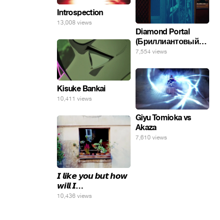
Introspection
13,008 views
Diamond Portal
(Бриллиантовый
портал). Хэлпмить
7,554 views
погнал. 🤣🤣🤣
Kisuke Bankai
10,411 views
Giyu Tomioka vs
Akaza
7,610 views
𝙄 𝙡𝙞𝙠𝙚 𝙮𝙤𝙪 𝙗𝙪𝙩 𝙝𝙤𝙬
𝙬𝙞𝙡𝙡 𝙄…
10,436 views