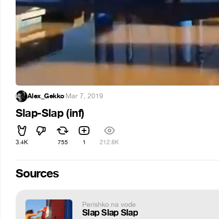
Alex_Gekko
·
Mar 7, 2019
Slap-Slap (inf)
3.4K
755
1
212.8K
Sources
Perishko na vode
Slap Slap Slap