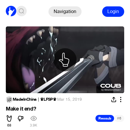
Navigation
Login
MadeInChina │♛LFSP♛
·
Mar 15, 2019
Make it end?
#
Recoub
6
68
3.9K