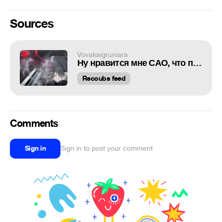
Sources
Vovakaigruniara
Ну нравится мне САО, что поделать)
Recoubs feed
Comments
Sign in
Sign in to post your comment