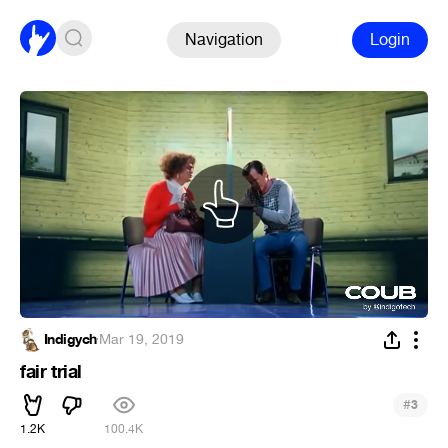
Navigation
Login
Indigych
·
Mar 19, 2019
fair trial
#
3
1.2K
100.4K