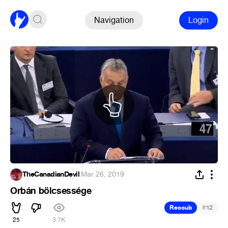
Navigation
Login
TheCanadianDevil
·
Mar 26, 2019
Orbán bölcsessége
#
Recoub
12
25
3.7K