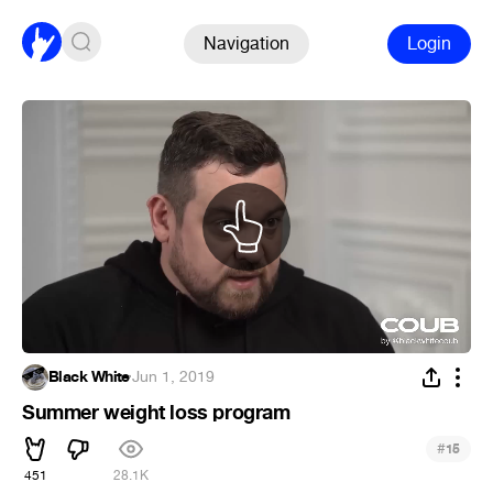
Navigation
Login
Black White
·
Jun 1, 2019
Summer weight loss program
#
15
451
28.1K