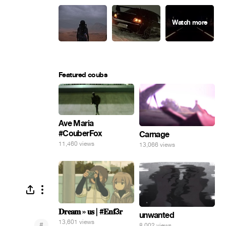
Featured coubs
Ave Maria
#CouberFox
Carnage
11,460 views
13,066 views
𝐃𝐫𝐞𝐚𝐦 » 𝐮𝐬 | #𝐄𝐧𝐟3𝐫
unwanted
13,601 views
#
8,002 views