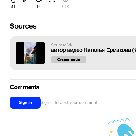
51
12
8.6K
Sources
Source: Vk
Create coub
Comments
Sign in
Sign in to post your comment