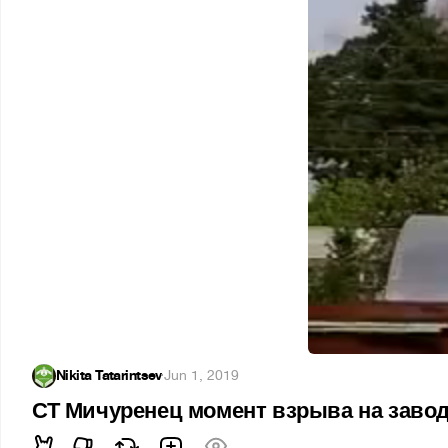
Nikita Tatarintsev
·
Jun 1, 2019
СТ Мичуренец момент взрыва на заводе