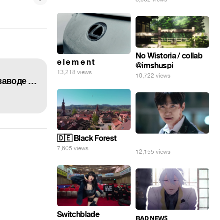
No Wistoria / collab
e l e m e n t
@imshuspi
13,218 views
10,722 views
автор видео Наталья Ермакова (Кустова) видео с садов мичуренец Момент взрыва на заводе Кристалл в Дзержинске. 01.06.2019
🇩🇪 Black Forest
⠀
7,605 views
12,155 views
Switchblade
ʙᴀᴅ ɴᴇᴡꜱ