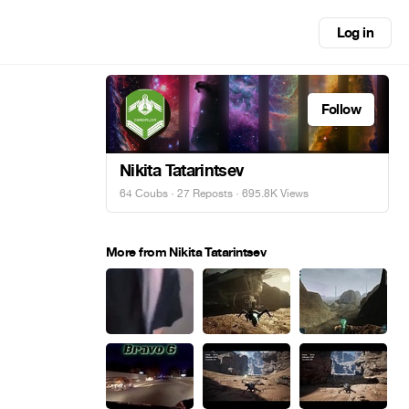
Log in
Follow
Nikita Tatarintsev
64 Coubs
·
27 Reposts
· 695.8K Views
More from Nikita Tatarintsev