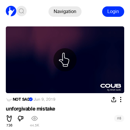
Navigation
Login
NOT SAD
·
Jun 9, 2019
unforgivable mistake
#
5
736
44.5K