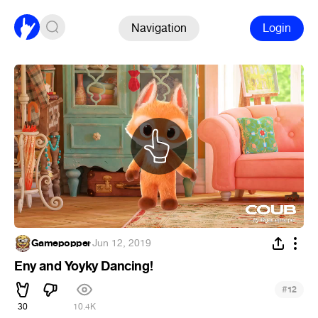
Navigation
Login
Gamepopper
·
Jun 12, 2019
Eny and Yoyky Dancing!
#
12
30
10.4K