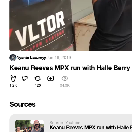
Nyanta Lazurnyy
·
Jun 16, 2019
Keanu Reeves MPX run with Halle Berry
1.2K
125
54.5K
Sources
Source: Youtube
Keanu Reeves MPX run with Halle 