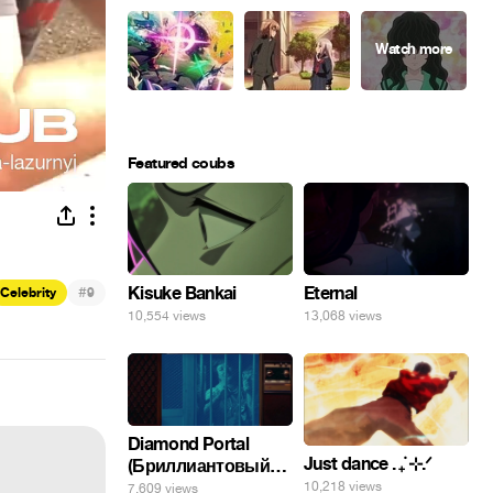
Featured coubs
#
Kisuke Bankai
Eternal
Celebrity
9
10,554 views
13,068 views
Diamond Portal
Just dance . ݁₊ ⊹.ᐟ
(Бриллиантовый
портал). Хэлпмить
10,218 views
7,609 views