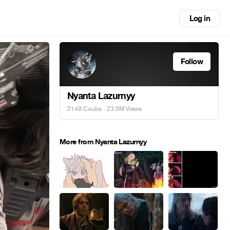
Log in
Follow
Nyanta Lazurnyy
2149 Coubs
· 23.5M Views
More from Nyanta Lazurnyy