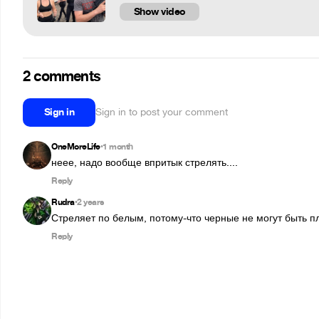
Show video
2 comments
Sign in
Sign in to post your comment
OneMoreLife
1 month
•
неее, надо вообще впритык стрелять....
Reply
Rudra
2 years
•
Стреляет по белым, потому-что черные не могут быть 
Reply