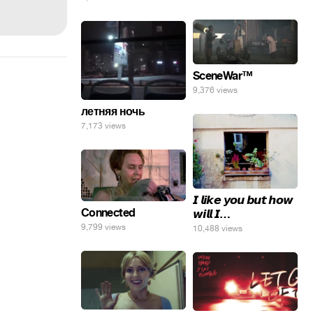
погнал. 🤣🤣🤣
SceneWar™
9,376 views
летняя ночь
7,173 views
𝙄 𝙡𝙞𝙠𝙚 𝙮𝙤𝙪 𝙗𝙪𝙩 𝙝𝙤𝙬
Connected
𝙬𝙞𝙡𝙡 𝙄…
9,799 views
10,488 views