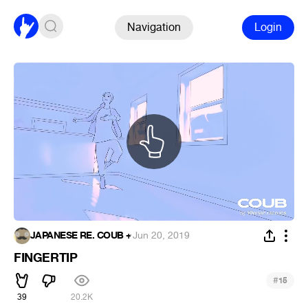
Navigation
Login
JAPANESE RE. COUB +
·
Jun 20, 2019
FINGERTIP
#
15
39
20.2K