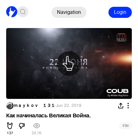
Navigation
Login
ｍａｙｋｏｖ １３１
·
Jun 22, 2019
Как начиналась Великая Война.
#
34
137
20.7K