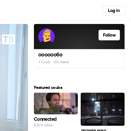
Log in
Follow
oooooo6o
1 Coub
· 124 Views
Featured coubs
Connected
9,875 views
летняя ночь