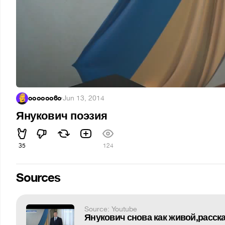
oooooo6o
·
Jun 13, 2014
Янукович поэзия
35
124
Sources
Source: Youtube