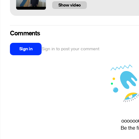
Show video
Comments
Sign in
Sign in to post your comment
oooooo6
Be the f