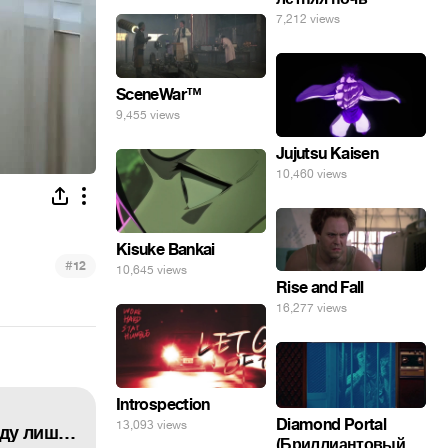
7,212 views
SceneWar™
9,455 views
Jujutsu Kaisen
10,460 views
Kisuke Bankai
#
12
10,645 views
Rise and Fall
16,277 views
Introspection
Diamond Portal
13,093 views
Янукович снова как живой,рассказал про выборы президента, которые принесли народу лишь смерть и
(Бриллиантовый