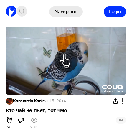
Navigation
Login
Konstantin Konin
·
Jul 5, 2014
Кто чай не пьет, тот чмо.
#
4
26
2.3K