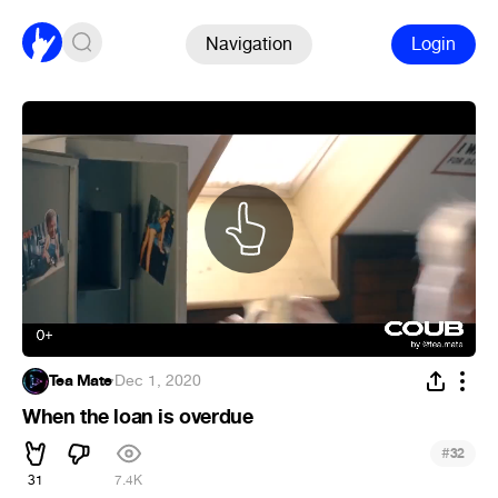
Navigation
Login
Tea Mate
·
Dec 1, 2020
When the loan is overdue
#
32
31
7.4K