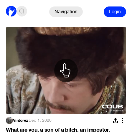
Navigation
Login
Vintorez
·
Dec 1, 2020
What are you, a son of a bitch, an impostor,