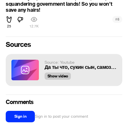
squandering government lands! So you won’t
save any hairs!
#
5
25
12.7K
Sources
Source: Youtube
Да ты что, сукин сын, самозванец, казённые земли разбазариваешь! Так никаких волостей не напасёшься!
Show video
Comments
Sign in
Sign in to post your comment