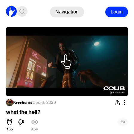
Navigation
Login
Krestianin
·
Dec 8, 2020
what the hell?
#
3
155
9.5K