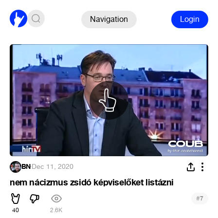
Navigation
Login
BN
·
Dec 11, 2020
nem nácizmus zsidó képviselőket listázni
#
7
40
2.6K