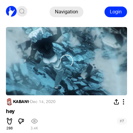
Navigation
Login
KABAN1
·
Dec 14, 2020
hey
#
7
286
3.4K