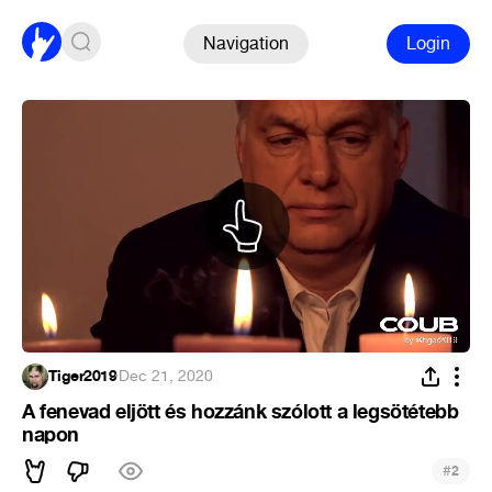
Navigation
Login
Tiger2019
·
Dec 21, 2020
A fenevad eljött és hozzánk szólott a legsötétebb
napon
#
2