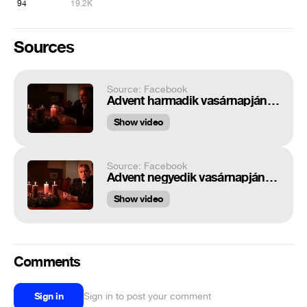
94
19.2K
Sources
Source: Facebook
Advent harmadik vasárnapján // On the third Sunday of Advent
Show video
Source: Facebook
Advent negyedik vasárnapján // On the fourth Sunday of Advent
Show video
Comments
Sign in
Sign in to post your comment