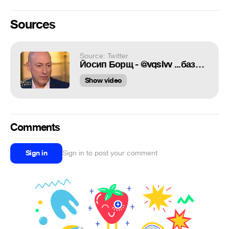
Sources
Source: Twitter
Йосип Борщ - @vqslvv ...базарь как Гордон
Show video
Comments
Sign in
Sign in to post your comment