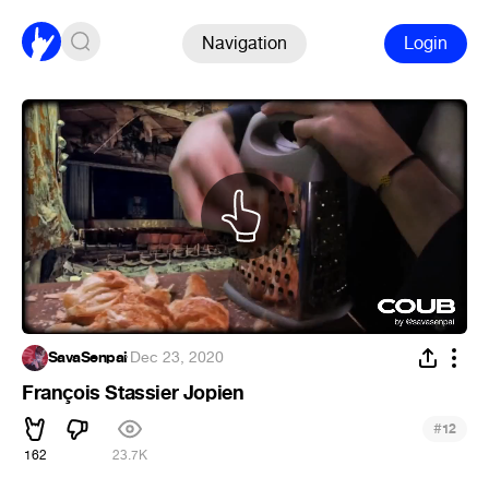
Navigation
Login
SavaSenpai
·
Dec 23, 2020
François Stassier Jopien
#
12
162
23.7K