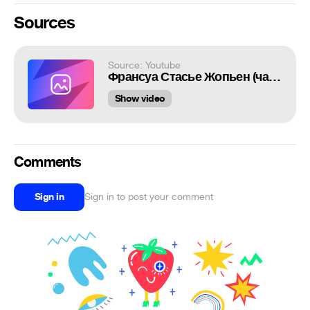
Sources
Source: Youtube
Франсуа Стасье Жопьен (часть первая) feat Стасяо-сан and Крашеный
Show video
Comments
Sign in
Sign in to post your comment