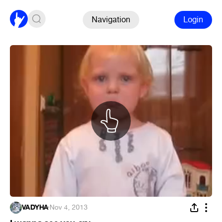
Navigation
Login
VADYHA
·
Nov 4, 2013