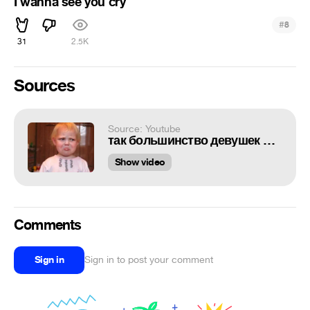
I wanna see you cry
#
8
31
2.5K
Sources
Source: Youtube
так большинство девушек переживают расставание с парнем D
Show video
Comments
Sign in
Sign in to post your comment