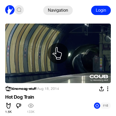
Navigation
Login
kinomozg-stuff
·
Aug 18, 2014
Hot Dog Train
#
15
1.5K
133K